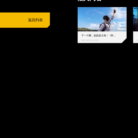
返回列表
下一个圈，是蔚蓝大海！《和平精英》和中科院海洋所联动开启！
2021-09-16 10:59
2
抵制不良游戏
拒绝盗版游戏
注意自我保护
谨防受骗上当
适
度游戏益脑
沉迷游戏伤身
合理安排时间
享受健康生活