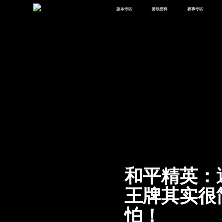
版本专区
游戏资料
赛事专区
最新版本
新闻资讯
赛事中心
版本中心
攻略中心
巅峰赛
体验服
视频中心
授权赛
腾
绿洲启元
武器库
故事站
和平精英：
王牌其实很
怕！