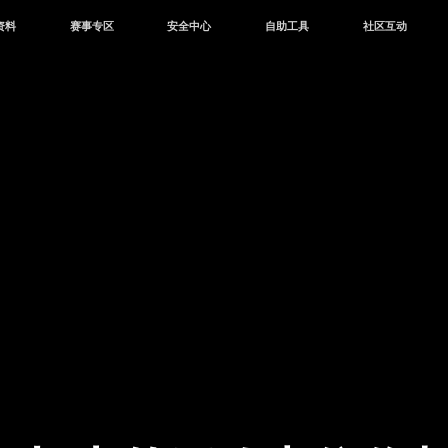
资料
赛事专区
安全中心
自助工具
社区互动
资讯
赛事中心
安全站
CDK兑换
和平营地
中心
巅峰赛
成长守护平台
客服专区
官方公众号
中心
授权赛
腾讯游戏防沉迷
作者入驻
微信用户社区
库
高校认证
QQ用户社区
站
官方微博