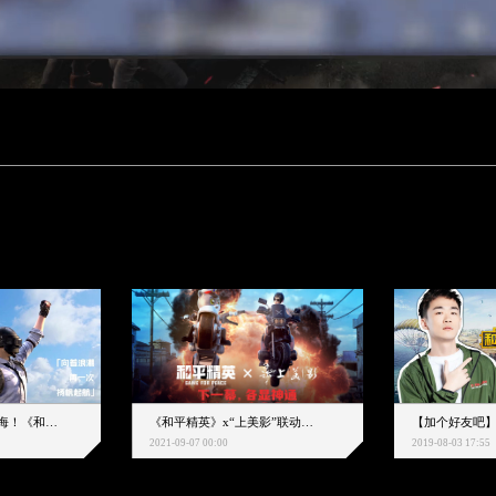
下一个圈，是蔚蓝大海！《和平精英》和中科院海洋所联动开启！
《和平精英》x“上美影”联动大片公映！来一场各显神通的“光影冒险”
2021-09-07 00:00
2019-08-03 17:55