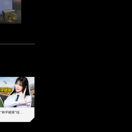
【加个好友吧】“和平精英”综艺首秀！12位人气主播落地刚枪谁能带队吃鸡
12主播对战48超级王牌，落地刚枪谁是超级大腿
2019-08-03 17:39
2026-08-06 