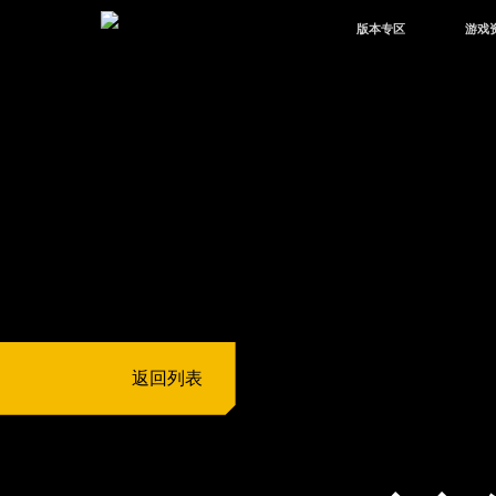
版本专区
游戏
最新版本
新闻
版本中心
攻略
体验服
视频
绿洲启元
武器
故事
返回列表