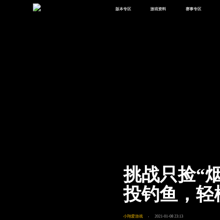
版本专区
游戏资料
赛事专区
最新版本
新闻资讯
赛事中心
版本中心
攻略中心
巅峰赛
体验服
视频中心
授权赛
腾
绿洲启元
武器库
故事站
挑战只捡“
投钓鱼，轻
小翔爱游戏
2021-01-08 23:13