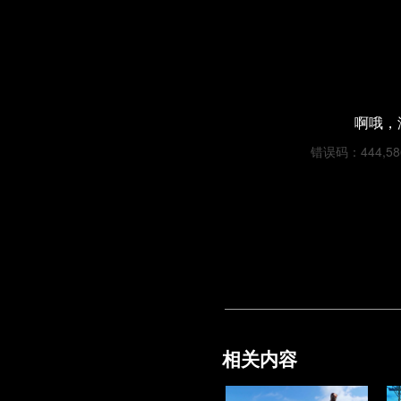
啊哦，
错误码：444,5862
相关内容