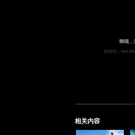
啊哦，
错误码：444,666d
相关内容