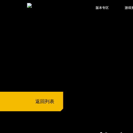
版本专区
游戏
最新版本
新闻
版本中心
攻略
体验服
视频
绿洲启元
武器
故事
返回列表