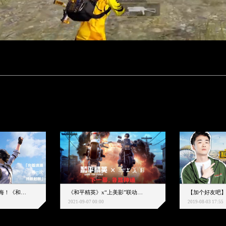
下一个圈，是蔚蓝大海！《和平精英》和中科院海洋所联动开启！
《和平精英》x“上美影”联动大片公映！来一场各显神通的“光影冒险”
2021-09-07 00:00
2019-08-03 17:55