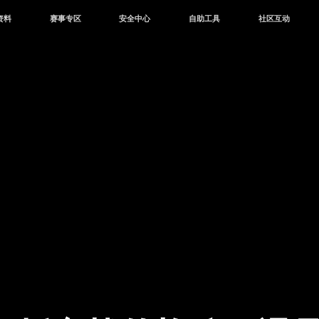
资料
赛事专区
安全中心
自助工具
社区互动
资讯
赛事中心
安全站
CDK兑换
和平营地
中心
巅峰赛
成长守护平台
客服专区
官方公众号
中心
授权赛
腾讯游戏防沉迷
作者入驻
微信用户社区
库
高校认证
QQ用户社区
站
官方微博