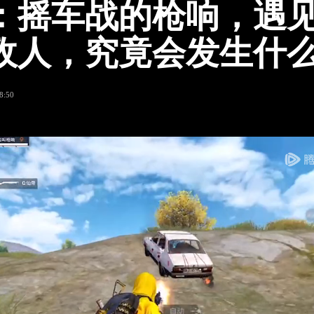
：摇车战的枪响，遇
敌人，究竟会发生什
8:50