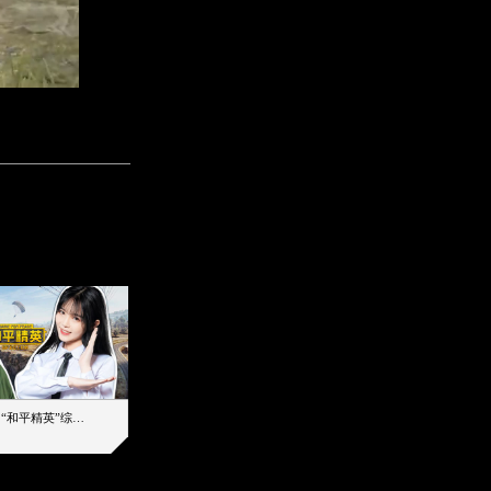
【加个好友吧】“和平精英”综艺首秀！12位人气主播落地刚枪谁能带队吃鸡
12主播对战48超级王牌，落地刚枪谁是超级大腿
2019-08-03 17:39
2026-08-06 