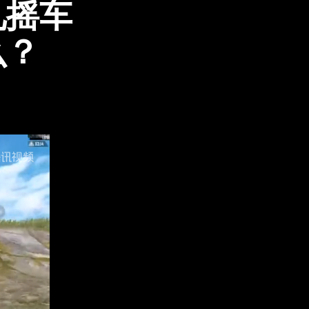
见摇车
么？