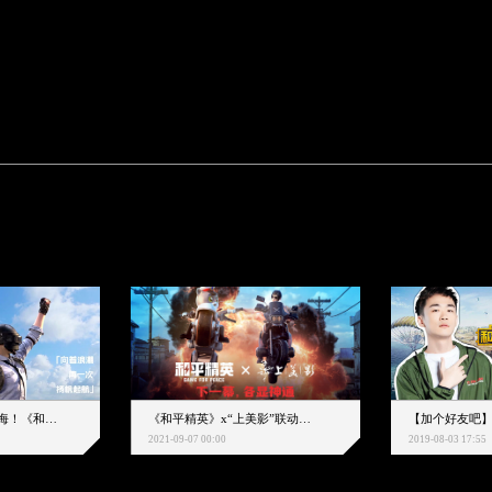
下一个圈，是蔚蓝大海！《和平精英》和中科院海洋所联动开启！
《和平精英》x“上美影”联动大片公映！来一场各显神通的“光影冒险”
2021-09-07 00:00
2019-08-03 17:55