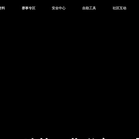
资料
赛事专区
安全中心
自助工具
社区互动
资讯
赛事中心
安全站
CDK兑换
和平营地
中心
巅峰赛
成长守护平台
客服专区
官方公众号
中心
授权赛
腾讯游戏防沉迷
作者入驻
微信用户社区
库
高校认证
QQ用户社区
站
官方微博