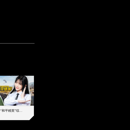
【加个好友吧】“和平精英”综艺首秀！12位人气主播落地刚枪谁能带队吃鸡
12主播对战48超级王牌，落地刚枪谁是超级大腿
2019-08-03 17:39
2026-08-07 