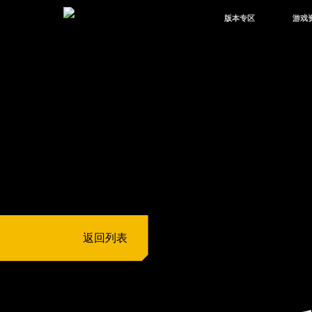
版本专区
游戏
最新版本
新闻
版本中心
攻略
体验服
视频
绿洲启元
武器
故事
返回列表