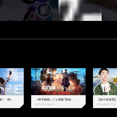
下一个圈，是蔚蓝大海！《和平精英》和中科院海洋所联动开启！
《和平精英》x“上美影”联动大片公映！来一场各显神通的“光影冒险”
2021-09-07 00:00
2019-08-03 17:55