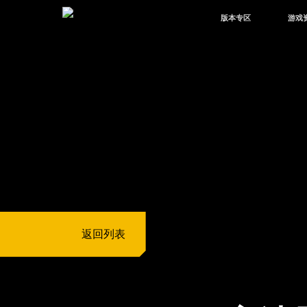
版本专区
游戏
最新版本
新闻
版本中心
攻略
体验服
视频
绿洲启元
武器
故事
返回列表