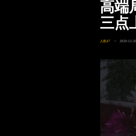
高端
三点
人机47
2020-12-2