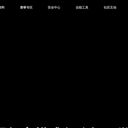
资料
赛事专区
安全中心
自助工具
社区互动
资讯
赛事中心
安全站
CDK兑换
和平营地
中心
巅峰赛
成长守护平台
客服专区
官方公众号
中心
授权赛
腾讯游戏防沉迷
作者入驻
微信用户社区
库
高校认证
QQ用户社区
站
官方微博