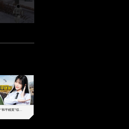
【加个好友吧】“和平精英”综艺首秀！12位人气主播落地刚枪谁能带队吃鸡
12主播对战48超级王牌，落地刚枪谁是超级大腿
2019-08-03 17:39
2026-08-06 