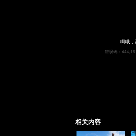
啊哦，
错误码：444,1611
相关内容