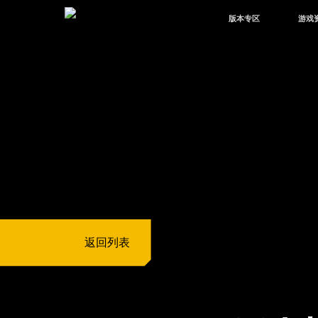
版本专区
游戏
最新版本
新闻
版本中心
攻略
体验服
视频
绿洲启元
武器
故事
返回列表