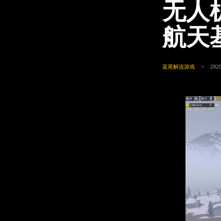
无人
航天
蓝尾解说游戏
2020