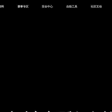
资料
赛事专区
安全中心
自助工具
社区互动
资讯
赛事中心
安全站
CDK兑换
和平营地
中心
巅峰赛
成长守护平台
客服专区
官方公众号
中心
授权赛
腾讯游戏防沉迷
作者入驻
微信用户社区
库
高校认证
QQ用户社区
站
官方微博