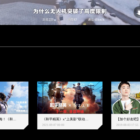
下一个圈，是蔚蓝大海！《和平精英》和中科院海洋所联动开启！
《和平精英》x“上美影”联动大片公映！来一场各显神通的“光影冒险”
2021-09-07 00:00
2019-08-03 17:55