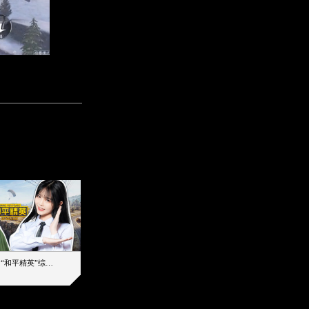
【加个好友吧】“和平精英”综艺首秀！12位人气主播落地刚枪谁能带队吃鸡
12主播对战48超级王牌，落地刚枪谁是超级大腿
2019-08-03 17:39
2026-08-05 