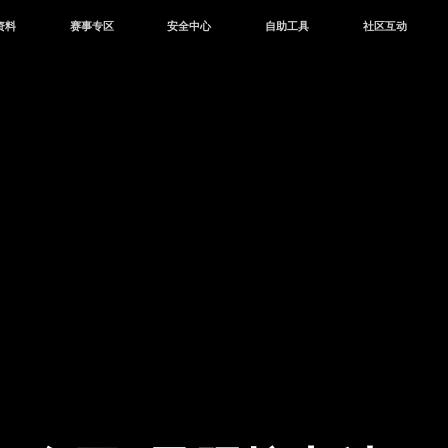
资料
赛事专区
安全中心
自助工具
社区互动
资讯
赛事中心
安全站
CDK兑换
和平营地
中心
巅峰赛
成长守护平台
客服专区
官方公众号
中心
授权赛
腾讯游戏防沉迷
作者入驻
微信用户社区
库
高校认证
QQ用户社区
站
官方微博