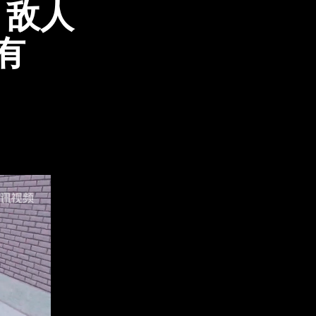
，敌人
有