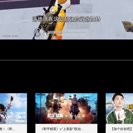
下一个圈，是蔚蓝大海！《和平精英》和中科院海洋所联动开启！
《和平精英》x“上美影”联动大片公映！来一场各显神通的“光影冒险”