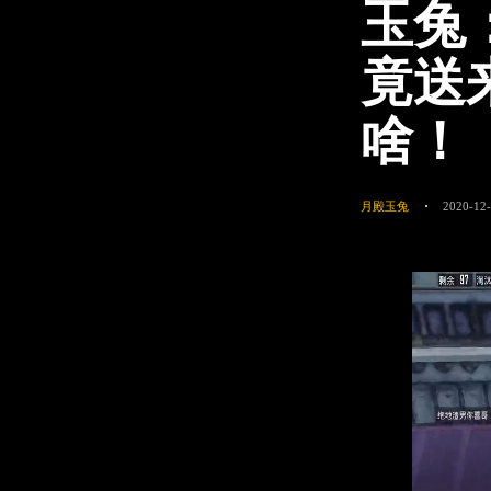
玉兔
竟送
啥！
月殿玉兔
2020-12-