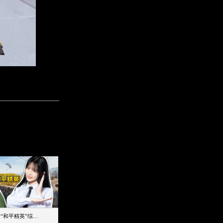
【加个好友吧】“和平精英”综艺首秀！12位人气主播落地刚枪谁能带队吃鸡
12主播对战48超级王牌，落地刚枪谁是超级大腿