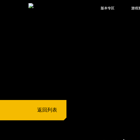
版本专区
游戏
最新版本
新闻
版本中心
攻略
体验服
视频
绿洲启元
武器
故事
返回列表