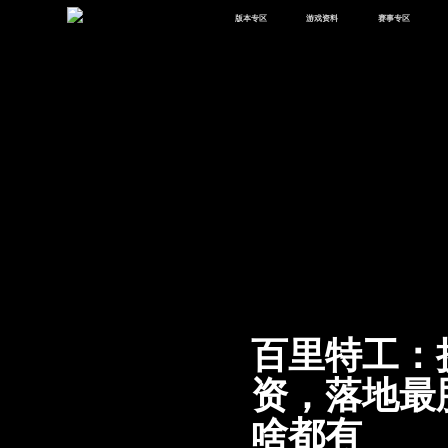
版本专区
游戏资料
赛事专区
最新版本
新闻资讯
赛事中心
版本中心
攻略中心
巅峰赛
体验服
视频中心
授权赛
腾
绿洲启元
武器库
故事站
百里特工：
资，落地最
啥都有