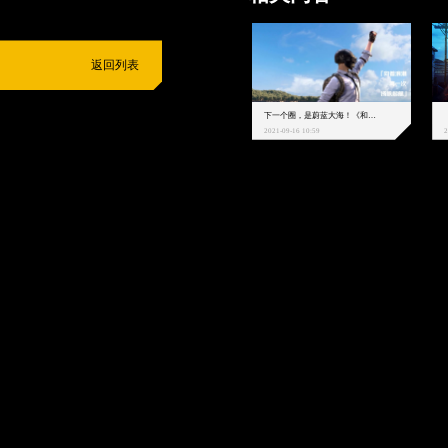
返回列表
下一个圈，是蔚蓝大海！《和平精英》和中科院海洋所联动开启！
2021-09-16 10:59
2
抵制不良游戏
拒绝盗版游戏
注意自我保护
谨防受骗上当
适
度游戏益脑
沉迷游戏伤身
合理安排时间
享受健康生活