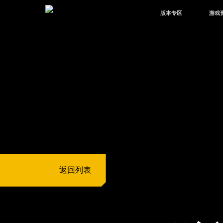
版本专区
游戏
最新版本
新闻
版本中心
攻略
体验服
视频
绿洲启元
武器
故事
返回列表