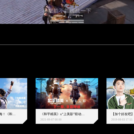
下一个圈，是蔚蓝大海！《和平精英》和中科院海洋所联动开启！
《和平精英》x“上美影”联动大片公映！来一场各显神通的“光影冒险”
2021-09-07 00:00
2019-08-03 17:55