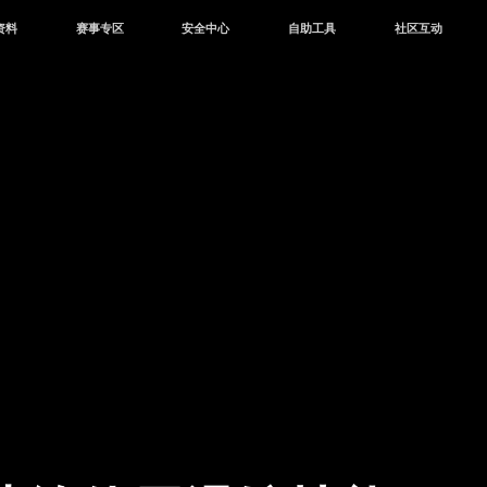
资料
赛事专区
安全中心
自助工具
社区互动
资讯
赛事中心
安全站
CDK兑换
和平营地
中心
巅峰赛
成长守护平台
客服专区
官方公众号
中心
授权赛
腾讯游戏防沉迷
作者入驻
微信用户社区
库
高校认证
QQ用户社区
站
官方微博