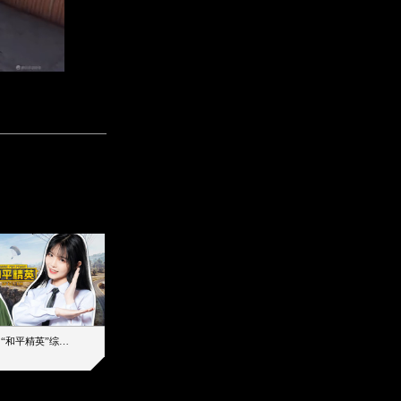
【加个好友吧】“和平精英”综艺首秀！12位人气主播落地刚枪谁能带队吃鸡
12主播对战48超级王牌，落地刚枪谁是超级大腿
2019-08-03 17:39
2026-08-06 