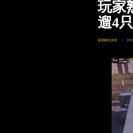
玩家
遛4
蓝尾解说游戏
2020