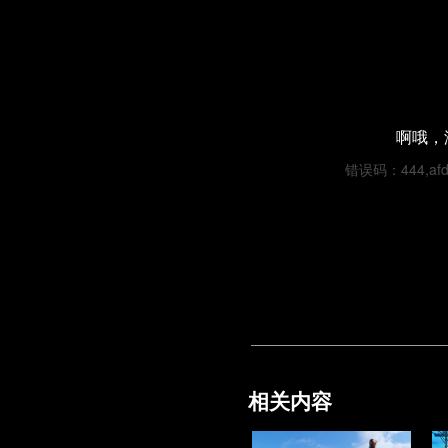
啊哦，
错误码：444,afd3
相关内容