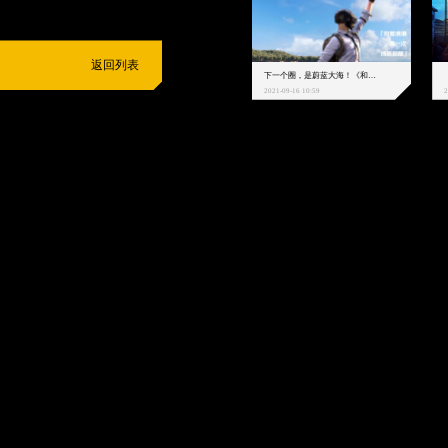
返回列表
下一个圈，是蔚蓝大海！《和平精英》和中科院海洋所联动开启！
2021-09-16 10:59
2
抵制不良游戏
拒绝盗版游戏
注意自我保护
谨防受骗上当
适
度游戏益脑
沉迷游戏伤身
合理安排时间
享受健康生活