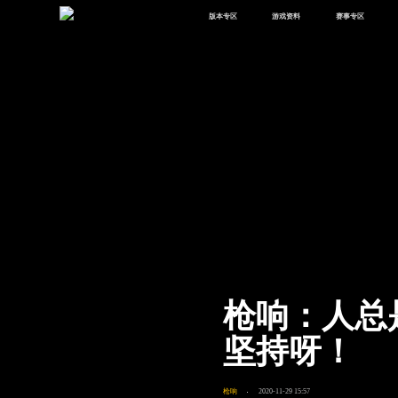
版本专区
游戏资料
赛事专区
最新版本
新闻资讯
赛事中心
版本中心
攻略中心
巅峰赛
体验服
视频中心
授权赛
腾
绿洲启元
武器库
故事站
枪响：人总
坚持呀！
枪响
2020-11-29 15:57