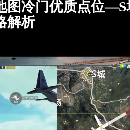
地图冷门优质点位—S
略解析