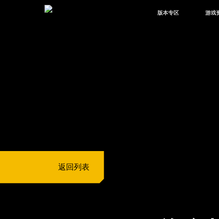
版本专区
游戏
最新版本
新闻
版本中心
攻略
体验服
视频
绿洲启元
武器
故事
返回列表