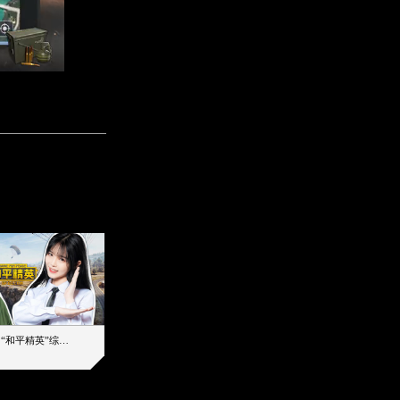
【加个好友吧】“和平精英”综艺首秀！12位人气主播落地刚枪谁能带队吃鸡
12主播对战48超级王牌，落地刚枪谁是超级大腿
2019-08-03 17:39
2026-08-07 