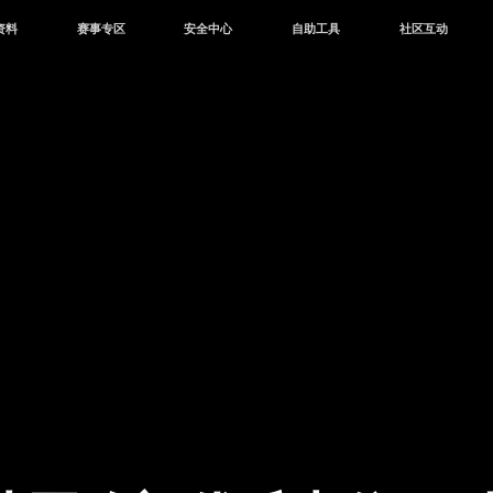
资料
赛事专区
安全中心
自助工具
社区互动
资讯
赛事中心
安全站
CDK兑换
和平营地
中心
巅峰赛
成长守护平台
客服专区
官方公众号
中心
授权赛
腾讯游戏防沉迷
作者入驻
微信用户社区
库
高校认证
QQ用户社区
站
官方微博