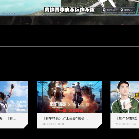
下一个圈，是蔚蓝大海！《和平精英》和中科院海洋所联动开启！
《和平精英》x“上美影”联动大片公映！来一场各显神通的“光影冒险”
2021-09-07 00:00
2019-08-03 17:55