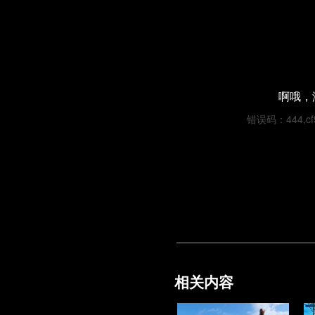
啊哦，
错误码：444,cf58
相关内容