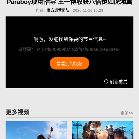
Paraboy现场指导 王一博收获八倍镜如虎添翼
作者：
官方运营团队
2020-11-16 10:28
啊哦，没能找到你要的节目信息~
错误码：444,cd900909ba1ac2fa4f968a682e928e67
看看别的视频
刷新重试
更多视频
更多>>