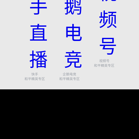
视频号
和平精英专区
快手
企鹅电竞
和平精英专区
和平精英专区