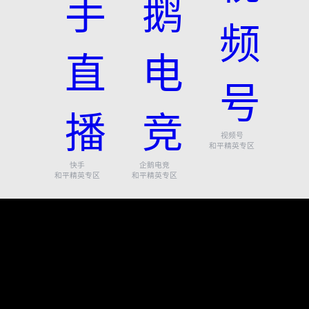
视频号
和平精英专区
快手
企鹅电竞
和平精英专区
和平精英专区