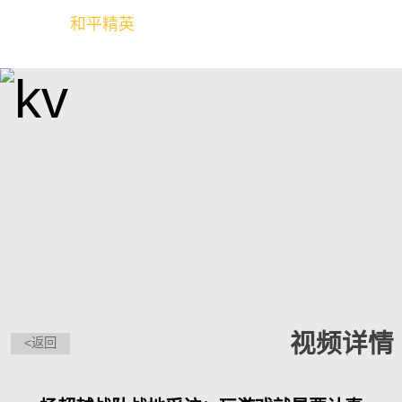
和平精英
全球玩家的竞技冒险世界
视频详情
<返回