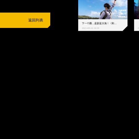
返回列表
下一个圈，是蔚蓝大海！《和平精英》和中科院海洋所联动开启！
2021-09-16 10:59
2
抵制不良游戏
拒绝盗版游戏
注意自我保护
谨防受骗上当
适
度游戏益脑
沉迷游戏伤身
合理安排时间
享受健康生活