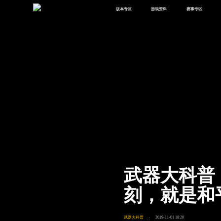
版本专区
游戏资料
赛事专区
最新版本
新闻资讯
赛事中心
版本中心
攻略中心
巅峰赛
体验服
视频中心
授权赛
腾
绿洲启元
武器库
故事站
武器大科普
刻，就是和
武器大科普
2019-11-01 18:20