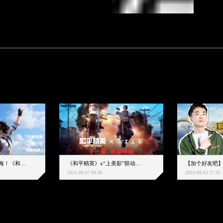
下一个圈，是蔚蓝大海！《和平精英》和中科院海洋所联动开启！
《和平精英》x“上美影”联动大片公映！来一场各显神通的“光影冒险”
2021-09-07 00:00
2019-08-03 17:55