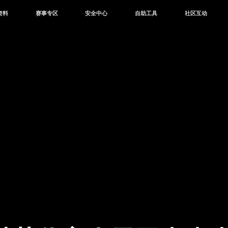
资料
赛事专区
安全中心
自助工具
社区互动
资讯
赛事中心
安全站
CDK兑换
和平营地
中心
巅峰赛
成长守护平台
客服专区
官方公众号
中心
授权赛
腾讯游戏防沉迷
作者入驻
微信用户社区
库
高校认证
QQ用户社区
站
官方微博