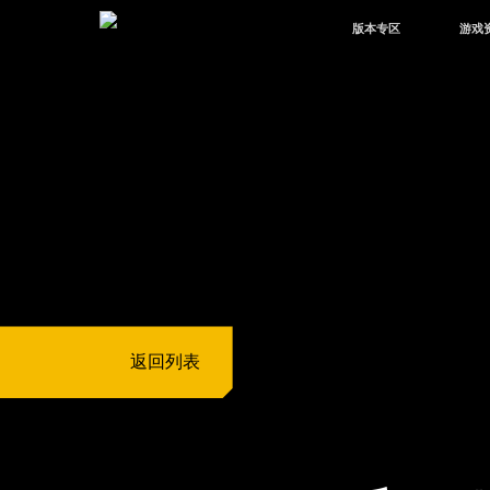
版本专区
游戏
最新版本
新闻
版本中心
攻略
体验服
视频
绿洲启元
武器
故事
返回列表