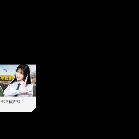
【加个好友吧】“和平精英”综艺首秀！12位人气主播落地刚枪谁能带队吃鸡
12主播对战48超级王牌，落地刚枪谁是超级大腿
2019-08-03 17:39
2026-08-06 