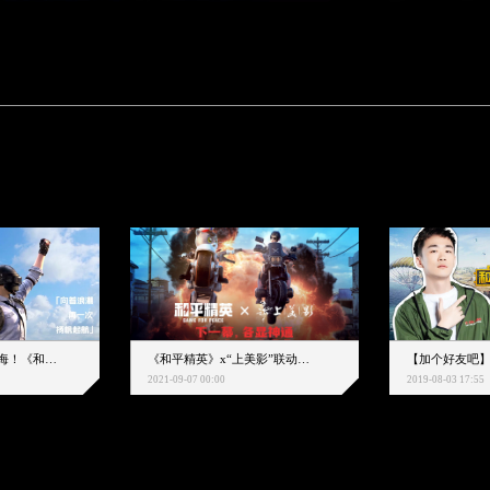
下一个圈，是蔚蓝大海！《和平精英》和中科院海洋所联动开启！
《和平精英》x“上美影”联动大片公映！来一场各显神通的“光影冒险”
2021-09-07 00:00
2019-08-03 17:55