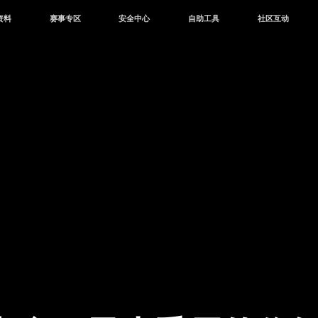
资料
赛事专区
安全中心
自助工具
社区互动
资讯
赛事中心
安全站
CDK兑换
和平营地
中心
巅峰赛
成长守护平台
客服专区
官方公众号
中心
授权赛
腾讯游戏防沉迷
作者入驻
微信用户社区
库
高校认证
QQ用户社区
站
官方微博