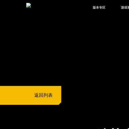
版本专区
游戏
最新版本
新闻
版本中心
攻略
体验服
视频
绿洲启元
武器
故事
返回列表