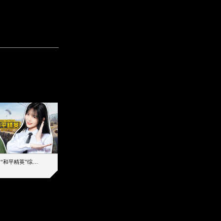
【加个好友吧】“和平精英”综艺首秀！12位人气主播落地刚枪谁能带队吃鸡
12主播对战48超级王牌，落地刚枪谁是超级大腿
2019-08-03 17:39
2026-08-06 