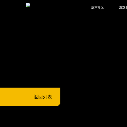
版本专区
游戏
最新版本
新闻
版本中心
攻略
体验服
视频
绿洲启元
武器
故事
返回列表