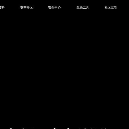
资料
赛事专区
安全中心
自助工具
社区互动
资讯
赛事中心
安全站
CDK兑换
和平营地
中心
巅峰赛
成长守护平台
客服专区
官方公众号
中心
授权赛
腾讯游戏防沉迷
作者入驻
微信用户社区
库
高校认证
QQ用户社区
站
官方微博