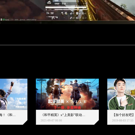
下一个圈，是蔚蓝大海！《和平精英》和中科院海洋所联动开启！
《和平精英》x“上美影”联动大片公映！来一场各显神通的“光影冒险”
2021-09-07 00:00
2019-08-03 17:55