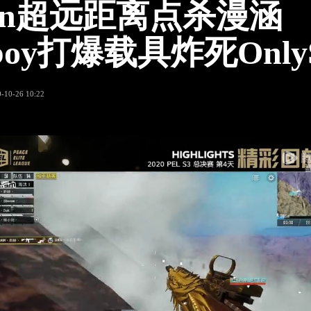
van超远距离点杀漫涵
aboy打爆载具炸死Only
-10-26 10:22