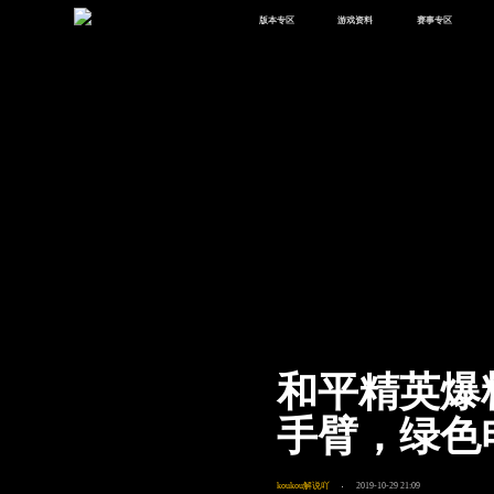
版本专区
游戏资料
赛事专区
最新版本
新闻资讯
赛事中心
版本中心
攻略中心
巅峰赛
体验服
视频中心
授权赛
腾
绿洲启元
武器库
故事站
和平精英爆
手臂，绿色
koukou解说吖
2019-10-29 21:09