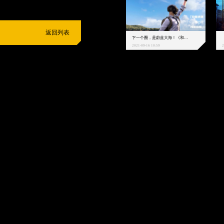
返回列表
下一个圈，是蔚蓝大海！《和平精英》和中科院海洋所联动开启！
2021-09-16 10:59
2
抵制不良游戏
拒绝盗版游戏
注意自我保护
谨防受骗上当
适
度游戏益脑
沉迷游戏伤身
合理安排时间
享受健康生活