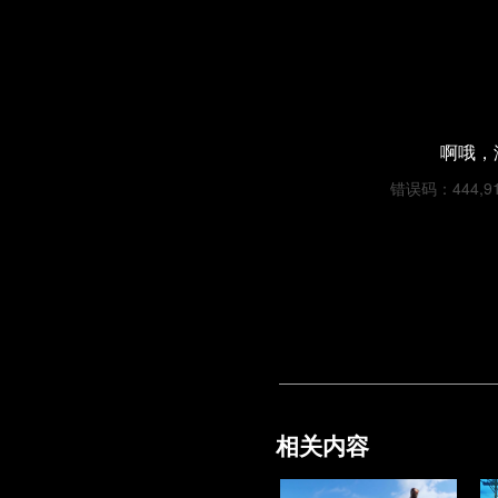
啊哦，
错误码：444,917b
相关内容