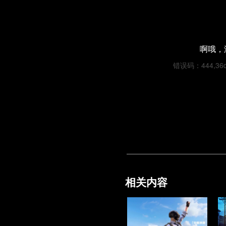
啊哦，
错误码：444,36d1
相关内容