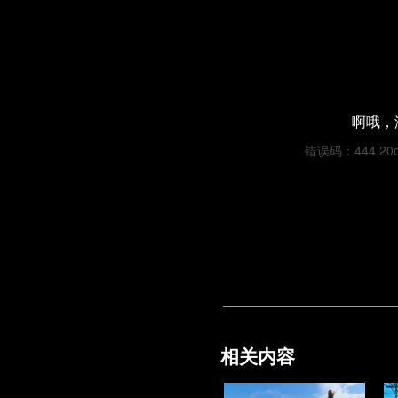
啊哦，
错误码：444,20ca
相关内容