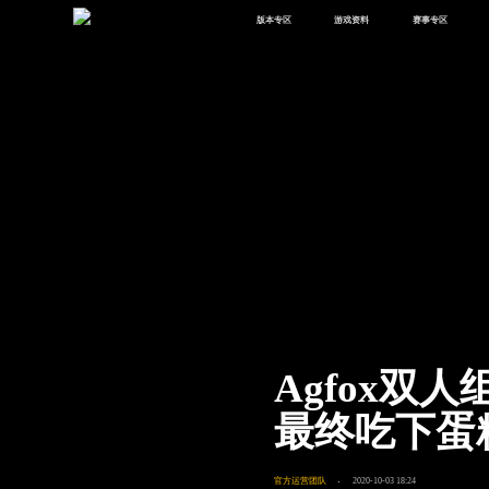
版本专区
游戏资料
赛事专区
最新版本
新闻资讯
赛事中心
版本中心
攻略中心
巅峰赛
体验服
视频中心
授权赛
腾
绿洲启元
武器库
故事站
Agfox双
最终吃下蛋
官方运营团队
2020-10-03 18:24