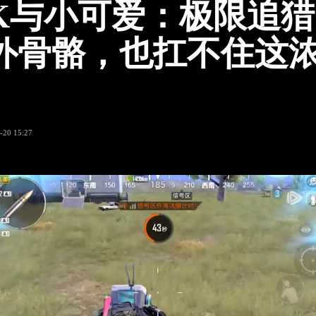
K与小可爱：极限追
外骨骼，也扛不住这
-20 15:27