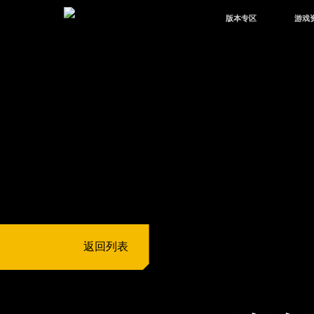
版本专区
游戏
最新版本
新闻
版本中心
攻略
体验服
视频
绿洲启元
武器
故事
返回列表