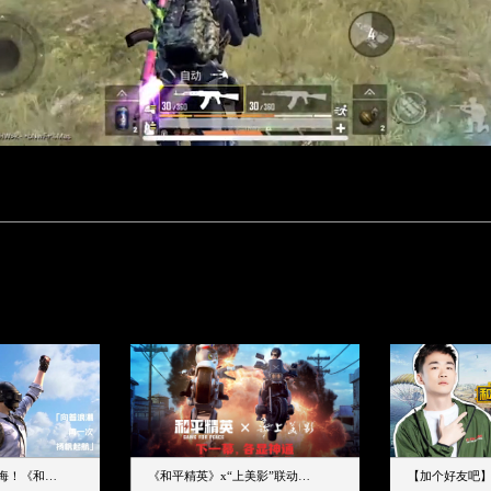
下一个圈，是蔚蓝大海！《和平精英》和中科院海洋所联动开启！
《和平精英》x“上美影”联动大片公映！来一场各显神通的“光影冒险”