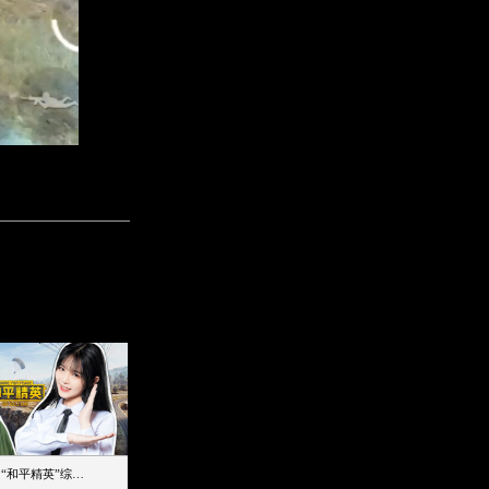
【加个好友吧】“和平精英”综艺首秀！12位人气主播落地刚枪谁能带队吃鸡
12主播对战48超级王牌，落地刚枪谁是超级大腿