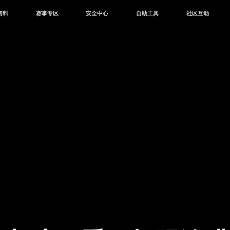
资料
赛事专区
安全中心
自助工具
社区互动
资讯
赛事中心
安全站
CDK兑换
和平营地
中心
巅峰赛
成长守护平台
客服专区
官方公众号
中心
授权赛
腾讯游戏防沉迷
作者入驻
微信用户社区
库
高校认证
QQ用户社区
站
官方微博