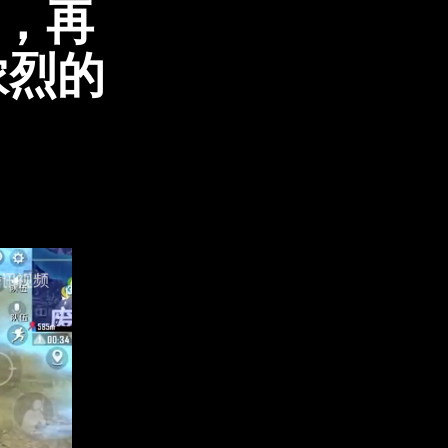
猎，再
浓烈的