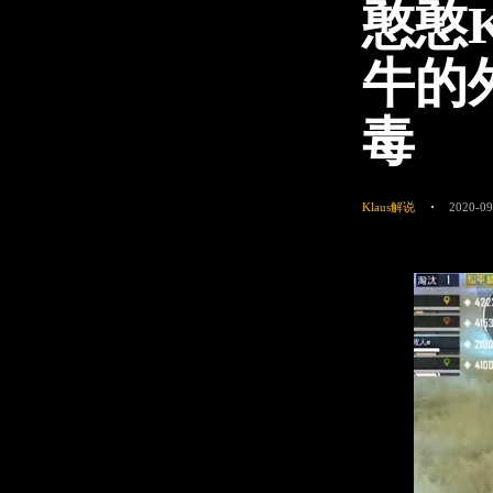
憨憨
牛的
毒
Klaus解说
2020-09