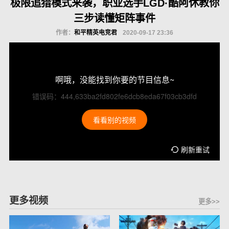
极限追猎模式来袭，职业选手LGD·酷阿休教你
三步读懂矩阵事件
作者：
和平精英电竞君
2020-09-17 23:36
啊哦，没能找到你要的节目信息~
错误码：444,633ba2fd802fe6dcb8eda67f03cb3dfd
看看别的视频
刷新重试
更多视频
更多>>