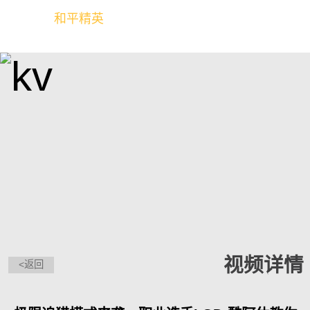
和平精英
全球玩家的竞技冒险世界
视频详情
<返回