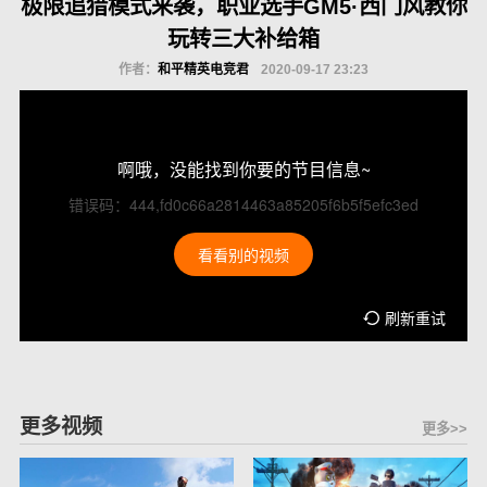
极限追猎模式来袭，职业选手GM5·西门风教你
玩转三大补给箱
作者：
和平精英电竞君
2020-09-17 23:23
啊哦，没能找到你要的节目信息~
错误码：444,fd0c66a2814463a85205f6b5f5efc3ed
看看别的视频
刷新重试
更多视频
更多>>