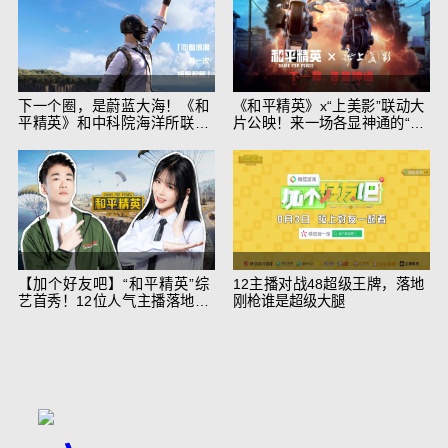
下一个圈，是蔚蓝大海！《和
《和平精英》x“上美影”联动大
平精英》和中科院海洋所联动
片公映！来一场各显神通的“光
开启！
影冒险”
【加个好友吧】“和平精英”综
12主播对战48超级王牌，落地
艺首秀！12位人气主播落地刚
刚枪谁是超级大腿
枪谁能带队吃鸡