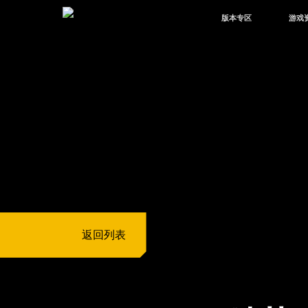
版本专区
游戏
最新版本
新闻
版本中心
攻略
体验服
视频
绿洲启元
武器
故事
返回列表