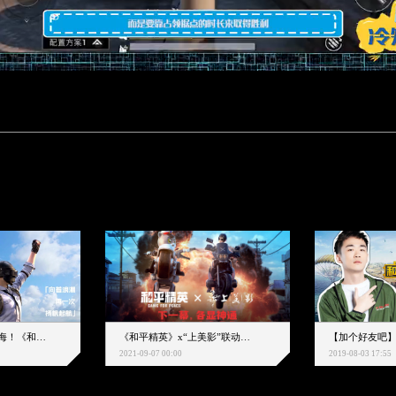
下一个圈，是蔚蓝大海！《和平精英》和中科院海洋所联动开启！
《和平精英》x“上美影”联动大片公映！来一场各显神通的“光影冒险”
2021-09-07 00:00
2019-08-03 17:55