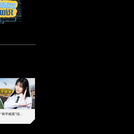
【加个好友吧】“和平精英”综艺首秀！12位人气主播落地刚枪谁能带队吃鸡
12主播对战48超级王牌，落地刚枪谁是超级大腿
2019-08-03 17:39
2026-08-07 