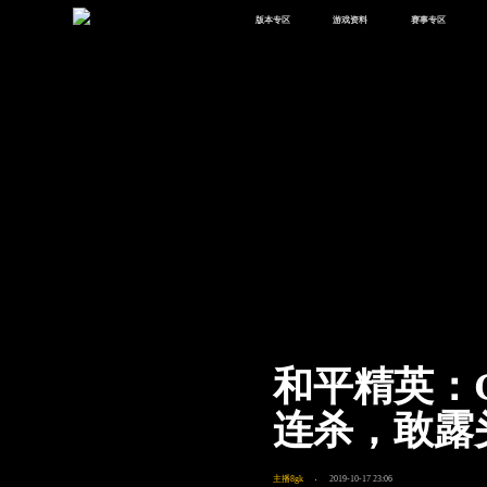
版本专区
游戏资料
赛事专区
最新版本
新闻资讯
赛事中心
版本中心
攻略中心
巅峰赛
体验服
视频中心
授权赛
腾
绿洲启元
武器库
故事站
和平精英：
连杀，敢露
主播8gk
2019-10-17 23:06