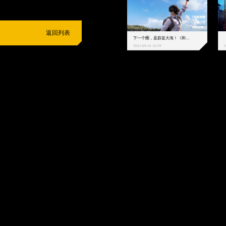
返回列表
下一个圈，是蔚蓝大海！《和平精英》和中科院海洋所联动开启！
2021-09-16 10:59
2
抵制不良游戏
拒绝盗版游戏
注意自我保护
谨防受骗上当
适
度游戏益脑
沉迷游戏伤身
合理安排时间
享受健康生活