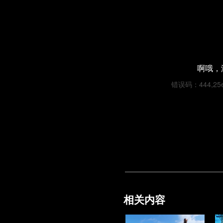
啊哦，
错误码：444,25e5
相关内容