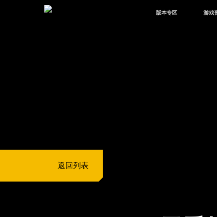
版本专区
游戏
最新版本
新闻
版本中心
攻略
体验服
视频
绿洲启元
武器
故事
返回列表