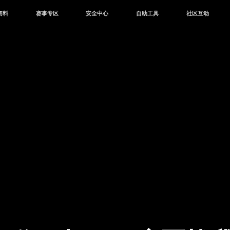
资料
赛事专区
安全中心
自助工具
社区互动
资讯
赛事中心
安全站
CDK兑换
和平营地
中心
巅峰赛
成长守护平台
客服专区
官方公众号
中心
授权赛
腾讯游戏防沉迷
作者入驻
微信用户社区
库
高校认证
QQ用户社区
站
官方微博