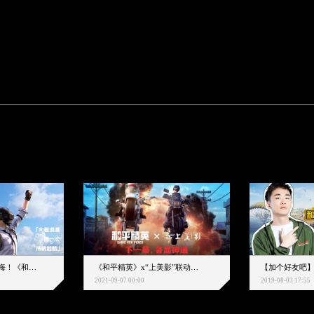
下一个圈，是蔚蓝大海！《和平精英》和中科院海洋所联动开启！
《和平精英》x“上美影”联动大片公映！来一场各显神通的“光影冒险”
2021-09-07 00:00
2019-08-03 17:55