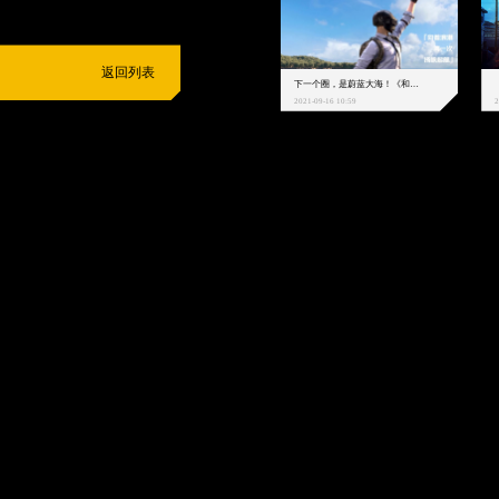
返回列表
下一个圈，是蔚蓝大海！《和平精英》和中科院海洋所联动开启！
2021-09-16 10:59
2
抵制不良游戏
拒绝盗版游戏
注意自我保护
谨防受骗上当
适
度游戏益脑
沉迷游戏伤身
合理安排时间
享受健康生活