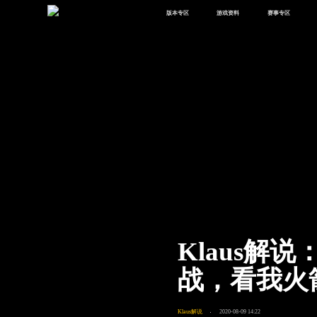
版本专区
游戏资料
赛事专区
最新版本
新闻资讯
赛事中心
版本中心
攻略中心
巅峰赛
体验服
视频中心
授权赛
腾
绿洲启元
武器库
故事站
Klaus解
战，看我火
Klaus解说
2020-08-09 14:22