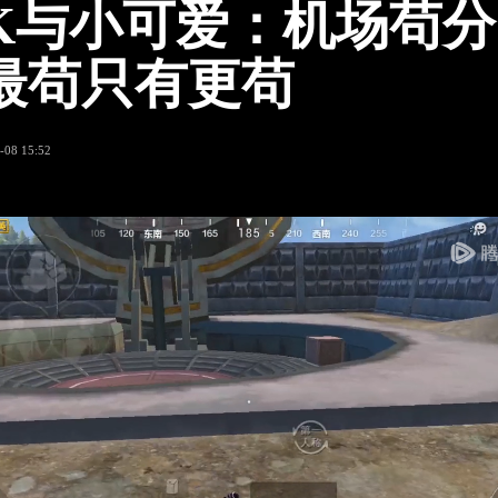
K与小可爱：机场苟
最苟只有更苟
-08 15:52