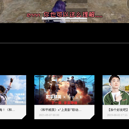
下一个圈，是蔚蓝大海！《和平精英》和中科院海洋所联动开启！
《和平精英》x“上美影”联动大片公映！来一场各显神通的“光影冒险”
2021-09-07 00:00
2019-08-03 17:55