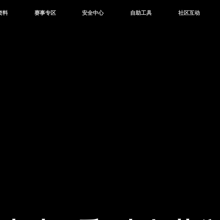
资料
赛事专区
安全中心
自助工具
社区互动
资讯
赛事中心
安全站
CDK兑换
和平营地
中心
巅峰赛
成长守护平台
客服专区
官方公众号
中心
授权赛
腾讯游戏防沉迷
作者入驻
微信用户社区
库
高校认证
QQ用户社区
站
官方微博