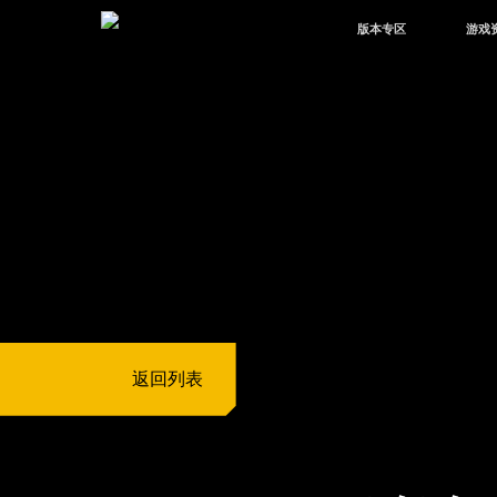
版本专区
游戏
最新版本
新闻
版本中心
攻略
体验服
视频
绿洲启元
武器
故事
返回列表