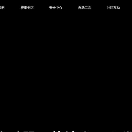
资料
赛事专区
安全中心
自助工具
社区互动
资讯
赛事中心
安全站
CDK兑换
和平营地
中心
巅峰赛
成长守护平台
客服专区
官方公众号
中心
授权赛
腾讯游戏防沉迷
作者入驻
微信用户社区
库
高校认证
QQ用户社区
站
官方微博