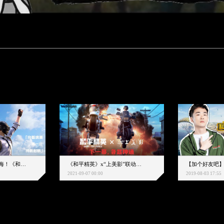
下一个圈，是蔚蓝大海！《和平精英》和中科院海洋所联动开启！
《和平精英》x“上美影”联动大片公映！来一场各显神通的“光影冒险”
2021-09-07 00:00
2019-08-03 17:55