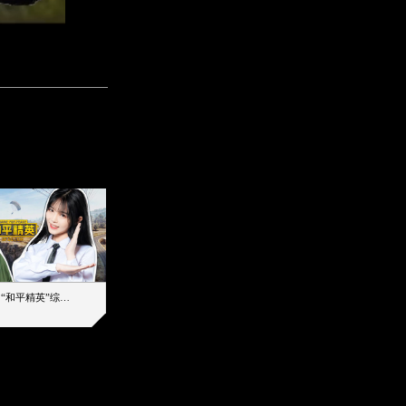
【加个好友吧】“和平精英”综艺首秀！12位人气主播落地刚枪谁能带队吃鸡
12主播对战48超级王牌，落地刚枪谁是超级大腿
2019-08-03 17:39
2026-08-07 