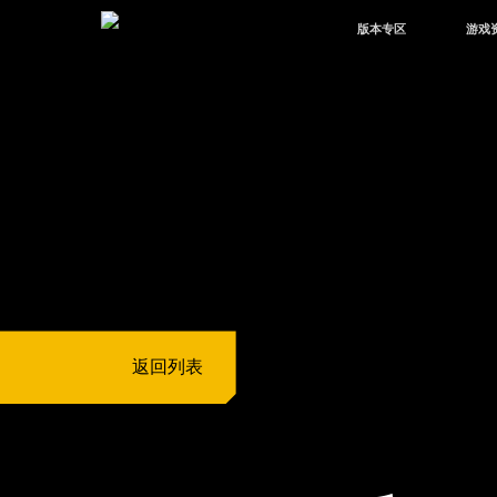
版本专区
游戏
最新版本
新闻
版本中心
攻略
体验服
视频
绿洲启元
武器
故事
返回列表