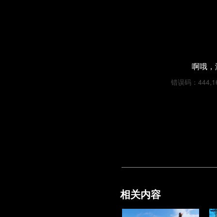
啊哦，
错误码：444,161
相关内容