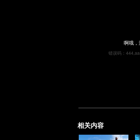
啊哦，
错误码：444,aa33
相关内容