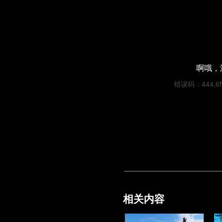
啊哦，
错误码：444,6ffc
相关内容