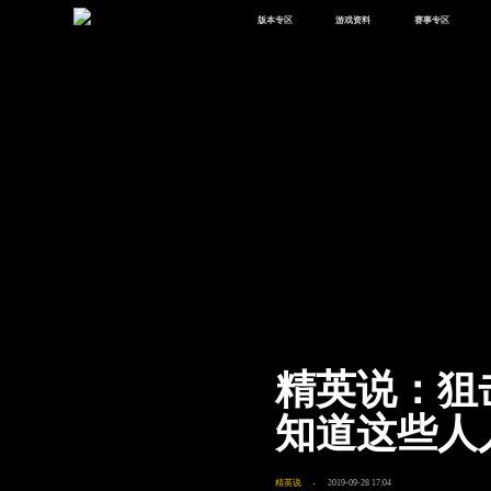
版本专区
游戏资料
赛事专区
最新版本
新闻资讯
赛事中心
版本中心
攻略中心
巅峰赛
体验服
视频中心
授权赛
腾
绿洲启元
武器库
故事站
精英说：狙
知道这些人
精英说
2019-09-28 17:04