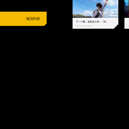
返回列表
下一个圈，是蔚蓝大海！《和平精英》和中科院海洋所联动开启！
2021-09-16 10:59
2
抵制不良游戏
拒绝盗版游戏
注意自我保护
谨防受骗上当
适
度游戏益脑
沉迷游戏伤身
合理安排时间
享受健康生活