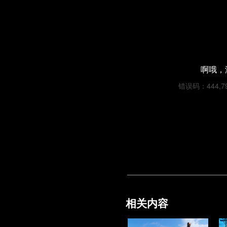
啊哦，
错误码：444,79f3
相关内容