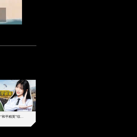
【加个好友吧】“和平精英”综艺首秀！12位人气主播落地刚枪谁能带队吃鸡
12主播对战48超级王牌，落地刚枪谁是超级大腿
2019-08-03 17:39
2026-08-07 