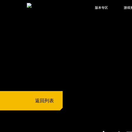
版本专区
游戏
最新版本
新闻
版本中心
攻略
体验服
视频
绿洲启元
武器
故事
返回列表