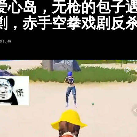
爱心岛，无枪的包子
剿，赤手空拳戏剧反
8 16:46