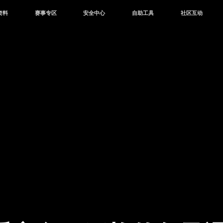
资料
赛事专区
安全中心
自助工具
社区互动
资讯
赛事中心
安全站
CDK兑换
和平营地
中心
巅峰赛
成长守护平台
客服专区
官方公众号
中心
授权赛
腾讯游戏防沉迷
作者入驻
微信用户社区
库
高校认证
QQ用户社区
站
官方微博