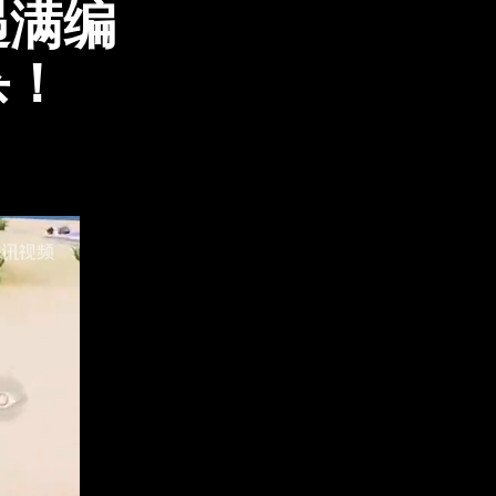
遇满编
杀！