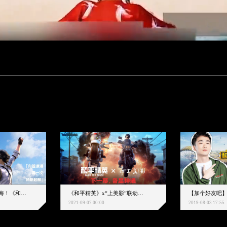
下一个圈，是蔚蓝大海！《和平精英》和中科院海洋所联动开启！
《和平精英》x“上美影”联动大片公映！来一场各显神通的“光影冒险”
2021-09-07 00:00
2019-08-03 17:55