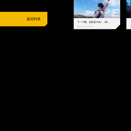
返回列表
下一个圈，是蔚蓝大海！《和平精英》和中科院海洋所联动开启！
2021-09-16 10:59
2
抵制不良游戏
拒绝盗版游戏
注意自我保护
谨防受骗上当
适
度游戏益脑
沉迷游戏伤身
合理安排时间
享受健康生活