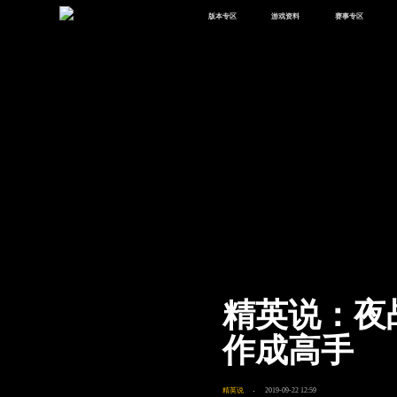
版本专区
游戏资料
赛事专区
最新版本
新闻资讯
赛事中心
版本中心
攻略中心
巅峰赛
体验服
视频中心
授权赛
腾
绿洲启元
武器库
故事站
精英说：夜
作成高手
精英说
2019-09-22 12:59