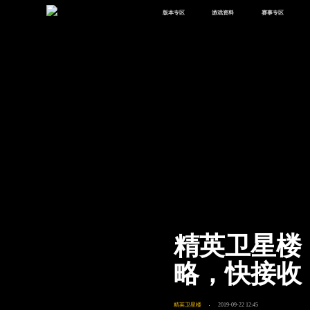
版本专区
游戏资料
赛事专区
最新版本
新闻资讯
赛事中心
版本中心
攻略中心
巅峰赛
体验服
视频中心
授权赛
腾
绿洲启元
武器库
故事站
精英卫星楼
略，快接收
精英卫星楼
2019-09-22 12:45