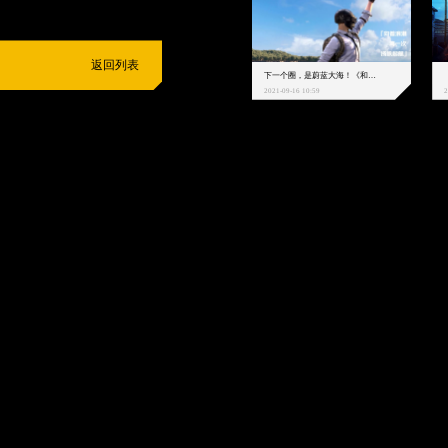
返回列表
下一个圈，是蔚蓝大海！《和平精英》和中科院海洋所联动开启！
2021-09-16 10:59
2
抵制不良游戏
拒绝盗版游戏
注意自我保护
谨防受骗上当
适
度游戏益脑
沉迷游戏伤身
合理安排时间
享受健康生活