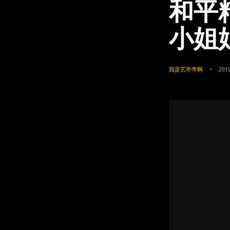
和平
小姐
我是艺帝帝啊
2019