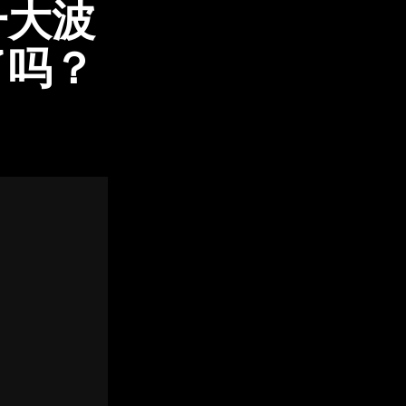
一大波
了吗？