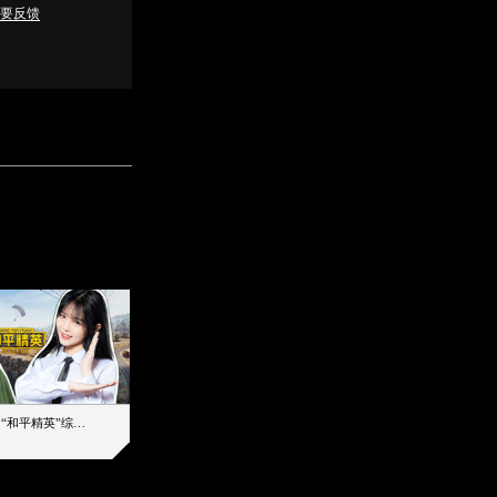
要反馈
【加个好友吧】“和平精英”综艺首秀！12位人气主播落地刚枪谁能带队吃鸡
12主播对战48超级王牌，落地刚枪谁是超级大腿
2019-08-03 17:39
2026-08-06 