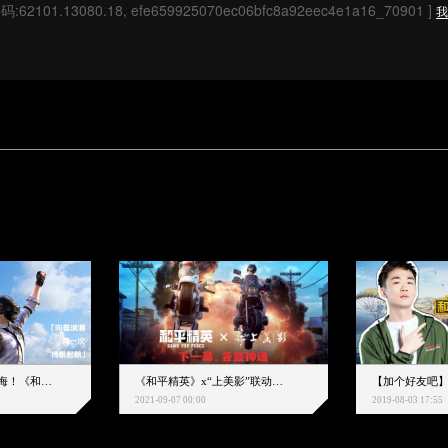
码:62101.13080.18, efe659925070ec06bfc8a92eec4e1a16_70901 ]
我
下一个圈，是蔚蓝大海！《和平精英》和中科院海洋所联动开启！
《和平精英》x“上美影”联动大片公映！来一场各显神通的“光影冒险”
2021-09-07 00:00
2019-08-03 17:55