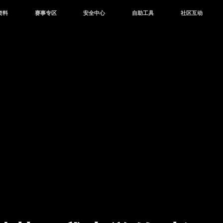
资料
赛事专区
安全中心
自助工具
社区互动
资讯
赛事中心
安全站
CDK兑换
和平营地
中心
巅峰赛
成长守护平台
客服专区
官方公众号
中心
授权赛
腾讯游戏防沉迷
作者入驻
微信用户社区
库
高校认证
QQ用户社区
站
官方微博