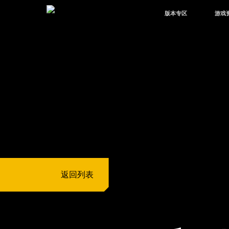
版本专区
游戏
最新版本
新闻
版本中心
攻略
体验服
视频
绿洲启元
武器
故事
返回列表