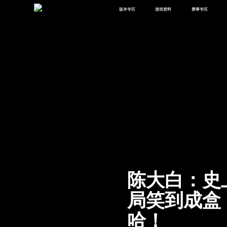
版本专区
游戏资料
赛事专区
最新版本
新闻资讯
赛事中心
版本中心
攻略中心
巅峰赛
体验服
视频中心
授权赛
腾
绿洲启元
武器库
故事站
陈大白：史
局笑到成盒
哈！