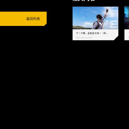
返回列表
下一个圈，是蔚蓝大海！《和平精英》和中科院海洋所联动开启！
2021-09-16 10:59
2
抵制不良游戏
拒绝盗版游戏
注意自我保护
谨防受骗上当
适
度游戏益脑
沉迷游戏伤身
合理安排时间
享受健康生活