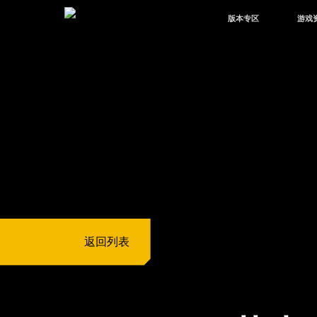
版本专区
游戏
最新版本
新闻
版本中心
攻略
体验服
视频
绿洲启元
武器
故事
返回列表