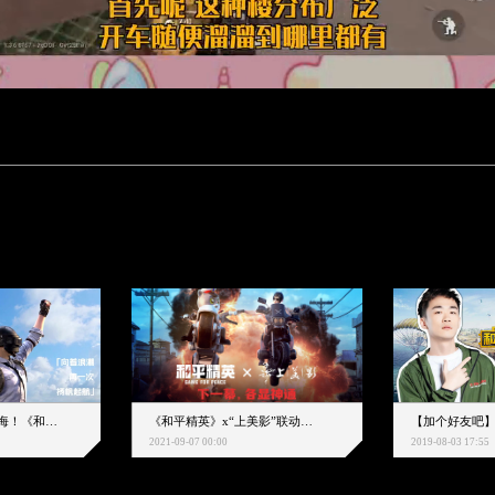
下一个圈，是蔚蓝大海！《和平精英》和中科院海洋所联动开启！
《和平精英》x“上美影”联动大片公映！来一场各显神通的“光影冒险”
2021-09-07 00:00
2019-08-03 17:55