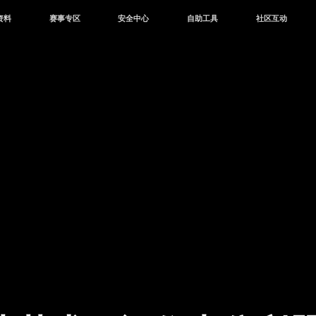
资料
赛事专区
安全中心
自助工具
社区互动
资讯
赛事中心
安全站
CDK兑换
和平营地
中心
巅峰赛
成长守护平台
客服专区
官方公众号
中心
授权赛
腾讯游戏防沉迷
作者入驻
微信用户社区
库
高校认证
QQ用户社区
站
官方微博