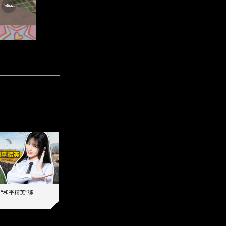
【加个好友吧】“和平精英”综艺首秀！12位人气主播落地刚枪谁能带队吃鸡
12主播对战48超级王牌，落地刚枪谁是超级大腿
2019-08-03 17:39
2026-08-06 