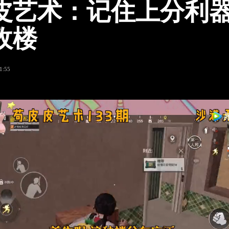
皮艺术：记住上分利
敌楼
1:55