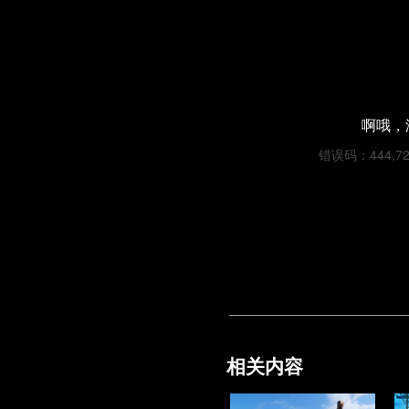
啊哦，
错误码：444,7285
相关内容